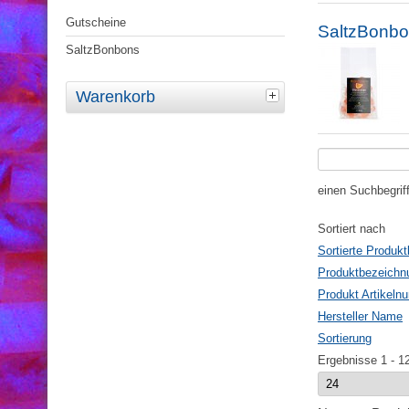
Gutscheine
SaltzBonb
SaltzBonbons
Warenkorb
einen Suchbegrif
Sortiert nach
Sortierte Produk
Produktbezeichn
Produkt Artikel
Hersteller Name
Sortierung
Ergebnisse 1 - 1