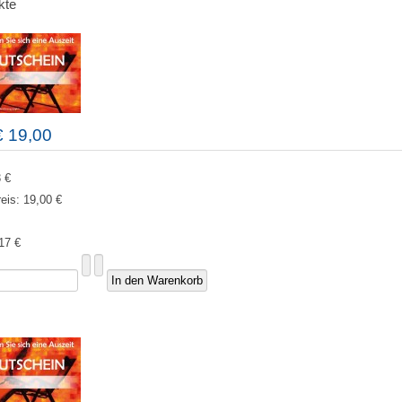
kte
€ 19,00
 €
reis:
19,00 €
17 €