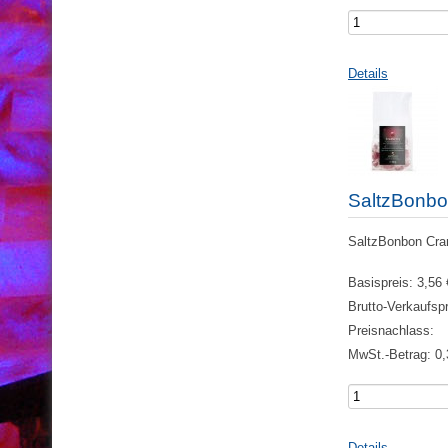
Details
SaltzBonbo
SaltzBonbon Cranb
Basispreis:
3,56 
Brutto-Verkaufsp
Preisnachlass:
MwSt.-Betrag:
0,
Details