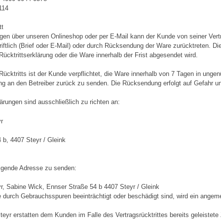
114
tt
ngen über unseren Onlineshop oder per E-Mail kann der Kunde von seiner Ver
ftlich (Brief oder E-Mail) oder durch Rücksendung der Ware zurücktreten. Die 
ücktrittserklärung oder die Ware innerhalb der Frist abgesendet wird.
Rücktritts ist der Kunde verpflichtet, die Ware innerhalb von 7 Tagen in ung
ng an den Betreiber zurück zu senden. Die Rücksendung erfolgt auf Gefahr 
lärungen sind ausschließlich zu richten an:
r
 b, 4407 Steyr / Gleink
lgende Adresse zu senden:
r, Sabine Wick, Ennser Straße 54 b 4407 Steyr / Gleink
die durch Gebrauchsspuren beeinträchtigt oder beschädigt sind, wird ein ang
steyr erstatten dem Kunden im Falle des Vertragsrücktrittes bereits geleiste