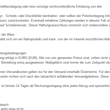
stellbestätigung oder eine sonstige rechtsverbindliche Erklärung von den
r , Schreib- oder Druckfehler beinhalten, oder sollten der Preisfestlegung Ir
rtums zurückzutreten. Eventuell erhaltene Zahlungen werden in diesem Fall un
auf Schadenersatz. Dieser Haftungsausschluss erstreckt sich insbesondere 
t der Ware
delt sich um ein Natruprodukt und kann, von der im Internet ersichtlichen A
ahlungsbedingungen
ung erfolgt in EURO (EUR). Alle von uns genannten Preise sind, sofern nicht
 Bestellung extra ausgewiesen. Maßgeblich sind immer die zum Zeitpunkt der 
nen Versandkosten gelten nur für den Versand innerhalb Österreichs. Für de
Kosten richten sich nach den tatsächlich anfallenden Versandgebühren. Diese 
s ist binnen 14 Tagen ab Rechnungseingang ohne jeden Abzug und spesenfrei a
ietach:
 4000 0044 0578