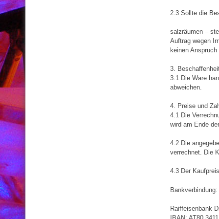
2.3 Sollte die Be
salzräumen – stey
Auftrag wegen Ir
keinen Anspruch 
3. Beschaffenhei
3.1 Die Ware han
abweichen.
4. Preise und Z
4.1 Die Verrechn
wird am Ende der
4.2 Die angegebe
verrechnet. Die 
4.3 Der Kaufprei
Bankverbindung:
Raiffeisenbank D
IBAN: AT80 3411