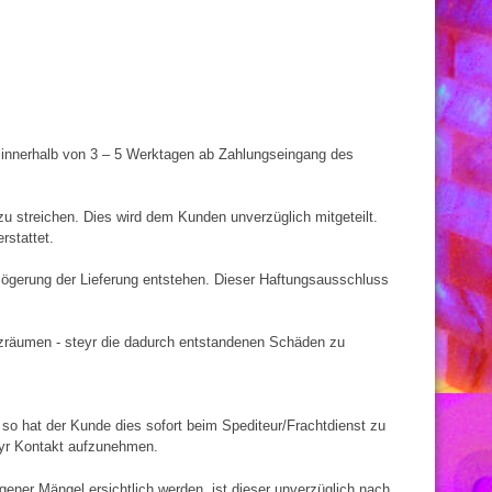
ung innerhalb von 3 – 5 Werktagen ab Zahlungseingang des
 zu streichen. Dies wird dem Kunden unverzüglich mitgeteilt.
rstattet.
rzögerung der Lieferung entstehen. Dieser Haftungsausschluss
lzräumen - steyr die dadurch entstandenen Schäden zu
so hat der Kunde dies sofort beim Spediteur/Frachtdienst zu
eyr Kontakt aufzunehmen.
rgener Mängel ersichtlich werden, ist dieser unverzüglich nach