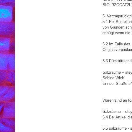
BIC: RZOOAT2L
5. Vertragsrücktri
5.1 Bei Bestellu
von Gründen schri
genügt wenn die R
5.2 Im Falle des 
Originalverpacku
5.3 Rücktrittserk
Salzräume – stey
Sabine Wick
Ennser Straße 54
Waren sind an fo
Salzräume – stey
5.4 Bei Artikel 
5.5 salzräume - 