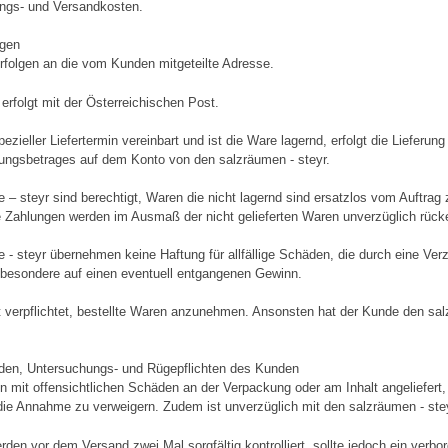
ngs- und Versandkosten.
ngen
erfolgen an die vom Kunden mitgeteilte Adresse.
 erfolgt mit der Österreichischen Post.
ezieller Liefertermin vereinbart und ist die Ware lagernd, erfolgt die Liefer
ngsbetrages auf dem Konto von den salzräumen - steyr.
 – steyr sind berechtigt, Waren die nicht lagernd sind ersatzlos vom Auftrag
te Zahlungen werden im Ausmaß der nicht gelieferten Waren unverzüglich rücke
e - steyr übernehmen keine Haftung für allfällige Schäden, die durch eine Ve
nsbesondere auf einen eventuell entgangenen Gewinn.
t verpflichtet, bestellte Waren anzunehmen. Ansonsten hat der Kunde den sa
den, Untersuchungs- und Rügepflichten des Kunden
 mit offensichtlichen Schäden an der Verpackung oder am Inhalt angeliefert, 
die Annahme zu verweigern. Zudem ist unverzüglich mit den salzräumen - st
den vor dem Versand zwei Mal sorgfältig kontrolliert, sollte jedoch ein verbo