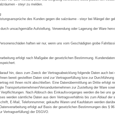
lzräumen - steyr zu melden.
g
istungsansprüche des Kunden gegen die salzräume - steyr bei Mängel der gel
 durch unsachgemäße Aufstellung, Verwendung oder Lagerung der Ware herv
rsonenschäden haften wir nur, wenn uns vom Geschädigten grobe Fahrlässi
rarbeitung erfolgt nach Maßgabe der gesetzlichen Bestimmung. Kundendaten w
espeichert.
darauf hin, dass zum Zweck der Vertragsabwicklung folgende Daten auch bei 
Ihnen bereit gestellten Daten sind zur Vertragserfüllung bzw zur Durchführun
rtrag mit Ihnen nicht abschließen. Eine Datenübermittlung an Dritte erfolgt 
gte Transportunternehmen/Versandunternehmen zur Zustellung der Ware sowie 
n Verpflichtungen. Nach Abbruch des Einkaufsvorganges werden die bei uns ge
ses werden sämtliche Daten aus dem Vertragsverhältnis bis zum Ablauf der st
hrift, E-Mail, Telefonnummer, gekaufte Waren und Kaufdatum werden darübe
 Datenverarbeitung erfolgt auf Basis der gesetzlichen Bestimmungen des § 96 
zur Vertragserfüllung) der DSGVO.